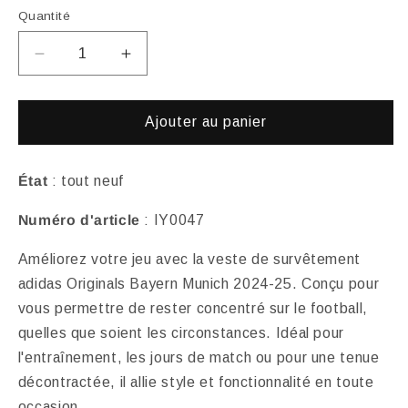
Quantité
Réduire
Augmenter
la
la
quantité
quantité
de
de
Ajouter au panier
Veste
Veste
de
de
survêtement
survêtement
État
: tout neuf
adidas
adidas
Numéro d'article
: IY0047
Originals
Originals
Bayern
Bayern
Améliorez votre jeu avec la veste de survêtement
Munich
Munich
2024-
2024-
adidas Originals Bayern Munich 2024-25. Conçu pour
25
25
vous permettre de rester concentré sur le football,
quelles que soient les circonstances. Idéal pour
l'entraînement, les jours de match ou pour une tenue
décontractée, il allie style et fonctionnalité en toute
occasion.