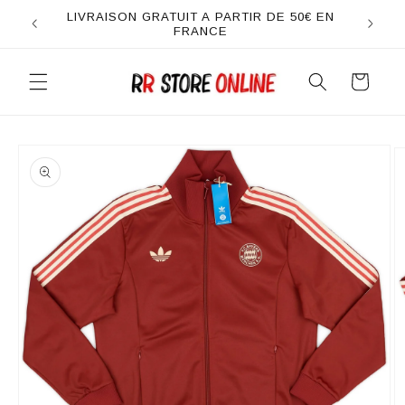
et
LIVRAISON GRATUIT A PARTIR DE 50€ EN
passer
FRANCE
au
contenu
Panier
Passer aux
informations
produits