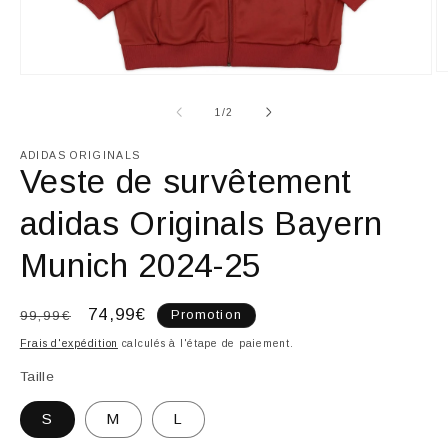
Ou
Ouvrir
le
le
m
média
de
1
/
2
2
1
d
dans
u
une
ADIDAS ORIGINALS
fe
fenêtre
Veste de survêtement
m
modale
adidas Originals Bayern
Munich 2024-25
Prix
Prix
74,99€
99,99€
Promotion
habituel
promotionnel
Frais d'expédition
calculés à l'étape de paiement.
Taille
S
M
L