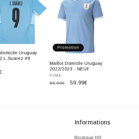
Promotion
t domicile Uruguay
2 L.Suarez #9
Maillot Domicile Uruguay
isseur :
2022/2023 - NEUF
€
Fournisseur :
PUMA
uel
Prix
Prix
59,99€
89,99€
habituel
promotionnel
Informations
Boutique RR