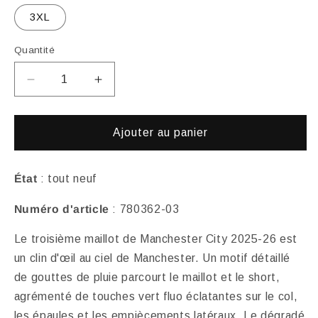
3XL
Quantité
Réduire
Augmenter
la
la
quantité
quantité
de
de
Ajouter au panier
Troisième
Troisième
maillot
maillot
Manchester
Manchester
État
: tout neuf
City
City
Numéro d'article
: 780362-03
2025-
2025-
26
26
Le troisième maillot de Manchester City 2025-26 est
un clin d'œil au ciel de Manchester. Un motif détaillé
de gouttes de pluie parcourt le maillot et le short,
agrémenté de touches vert fluo éclatantes sur le col,
les épaules et les empiècements latéraux. Le dégradé