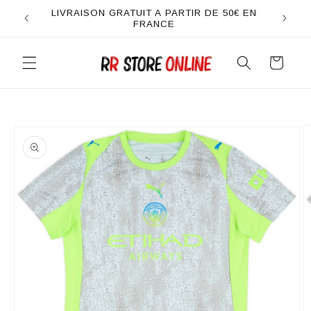
et
LIVRAISON GRATUIT A PARTIR DE 50€ EN
passer
FRANCE
au
contenu
Panier
Passer aux
informations
produits