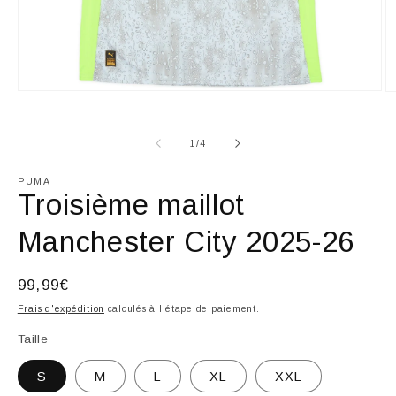
Ouvrir
Ou
le
le
média
m
1
2
de
1
/
4
dans
d
une
u
fenêtre
fe
PUMA
modale
m
Troisième maillot
Manchester City 2025-26
Prix
99,99€
habituel
Frais d'expédition
calculés à l'étape de paiement.
Taille
S
M
L
XL
XXL