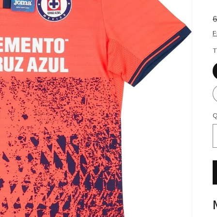
F
T
Q