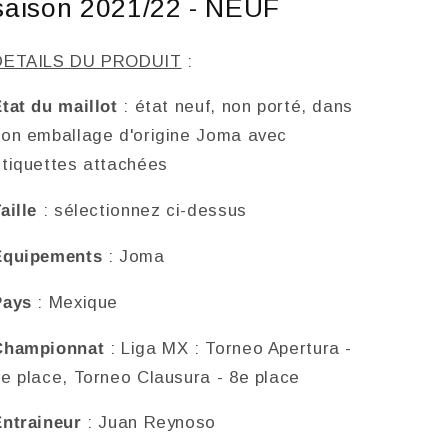
saison 2021/22 - NEUF
2021-
2021-
22
22
-
-
DETAILS DU PRODUIT
:
NEUF
NEUF
tat du maillot
: état neuf, non porté, dans
son emballage d'origine Joma avec
étiquettes attachées
aille
: sélectionnez ci-dessus
Equipements
: Joma
Pays
: Mexique
Championnat
: Liga MX : Torneo Apertura -
e place, Torneo Clausura - 8e place
Entraineur
: Juan Reynoso