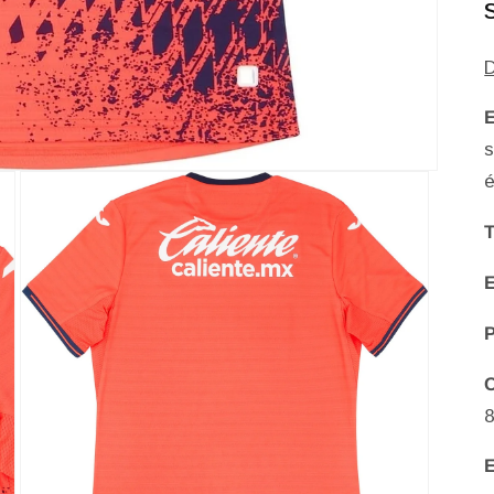
E
T
8