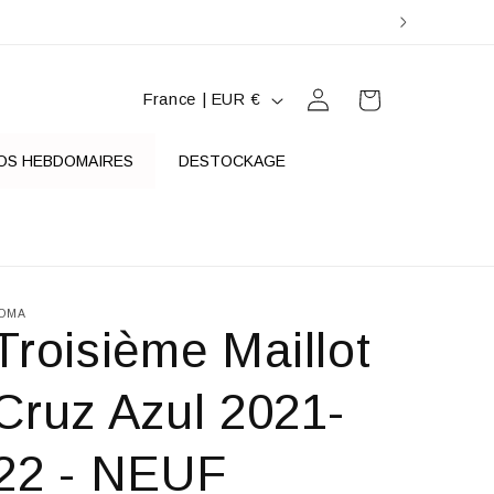
P
Connexion
Panier
France | EUR €
a
y
OS HEBDOMAIRES
DESTOCKAGE
s
/
r
é
OMA
Troisième Maillot
g
i
Cruz Azul 2021-
o
n
22 - NEUF