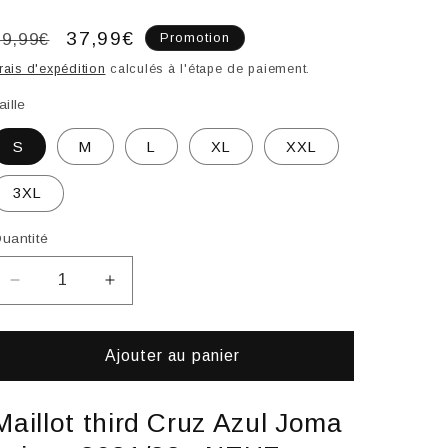
Prix
Prix
37,99€
69,99€
Promotion
habituel
promotionnel
rais d'expédition
calculés à l'étape de paiement.
aille
S
M
L
XL
XXL
3XL
uantité
Réduire
Augmenter
la
la
quantité
quantité
de
de
Ajouter au panier
Troisième
Troisième
Maillot
Maillot
Maillot third Cruz Azul Joma
Cruz
Cruz
Azul
Azul