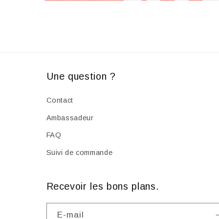
Ouvrir
le
média
4
dans
une
fenêtre
modale
Une question ?
Contact
Ambassadeur
FAQ
Suivi de commande
Recevoir les bons plans.
E-mail