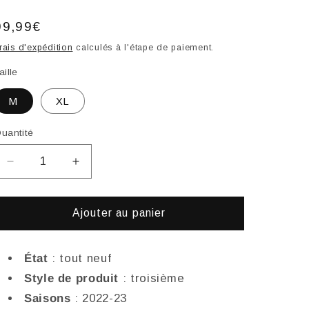
Prix
99,99€
habituel
rais d'expédition
calculés à l'étape de paiement.
aille
M
XL
uantité
Réduire
Augmenter
la
la
quantité
quantité
de
de
Ajouter au panier
Maillot
Maillot
Third
Third
Real
Real
État
: tout neuf
Madrid
Madrid
Style de produit
: troisième
2022-
2022-
Saisons
: 2022-23
23
23