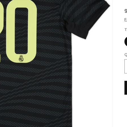
F
T
Q