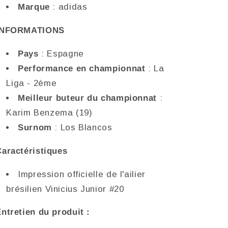
Marque
: adidas
Vini
Vini
Jr.
Jr.
#20
#20
INFORMATIONS
Pays
: Espagne
Performance en championnat
: La
Liga - 2ème
Meilleur buteur du championnat
:
Karim Benzema (19)
Surnom
: Los Blancos
Caractéristiques
Impression officielle de l'ailier
brésilien Vinicius Junior #20
ntretien du produit :