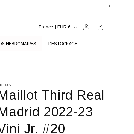
P
Connexion
Panier
France | EUR €
a
y
OS HEBDOMAIRES
DESTOCKAGE
s
/
r
é
DIDAS
Maillot Third Real
g
i
Madrid 2022-23
o
n
Vini Jr. #20