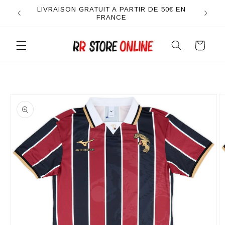
et
LIVRAISON GRATUIT A PARTIR DE 50€ EN
passer
FRANCE
au
contenu
Panier
Passer aux
informations
produits