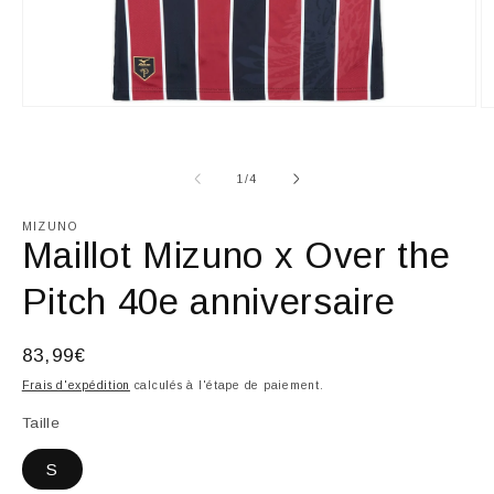
Ouvrir
Ou
le
le
média
m
1
2
dans
de
1
/
4
d
une
u
fenêtre
fe
MIZUNO
modale
m
Maillot Mizuno x Over the
Pitch 40e anniversaire
Prix
83,99€
habituel
Frais d'expédition
calculés à l'étape de paiement.
Taille
S