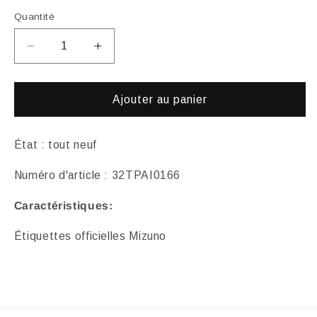
Quantité
Réduire
Augmenter
la
la
quantité
quantité
de
de
Ajouter au panier
Maillot
Maillot
Mizuno
Mizuno
x
x
État : tout neuf
Over
Over
Numéro d'article : 32TPAI0166
the
the
Pitch
Pitch
Caractéristiques:
40e
40e
anniversaire
anniversaire
Étiquettes officielles Mizuno