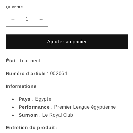
Quantité
Réduire
Augmenter
la
la
quantité
quantité
de
de
Ajouter au panier
Maillot
Maillot
extérieur
extérieur
Zamalek
Zamalek
État
: tout neuf
2023-
2023-
Numéro d'article
: 002064
24
24
Informations
Pays
: Egypte
Performance
: Premier League égyptienne
Surnom
: Le Royal Club
Entretien du produit :