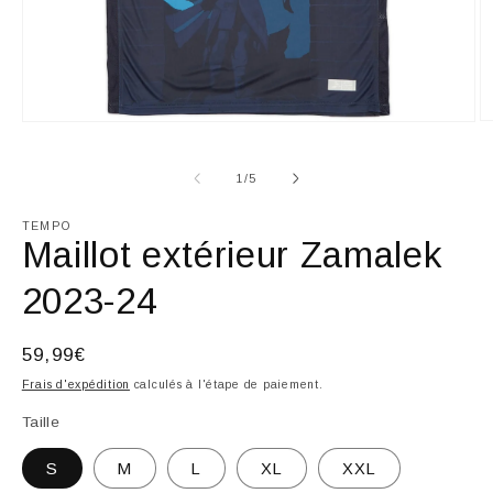
Ou
Ouvrir
le
le
m
média
2
1
de
1
/
5
d
dans
u
une
fe
TEMPO
fenêtre
m
Maillot extérieur Zamalek
modale
2023-24
Prix
59,99€
habituel
Frais d'expédition
calculés à l'étape de paiement.
Taille
S
M
L
XL
XXL