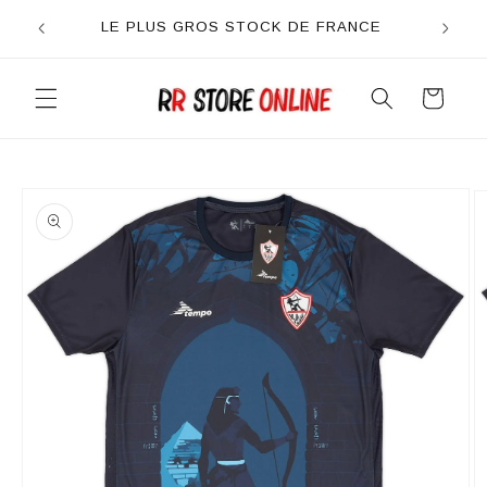
et
passer
LE PLUS GROS STOCK DE FRANCE
au
contenu
Panier
Passer aux
informations
produits