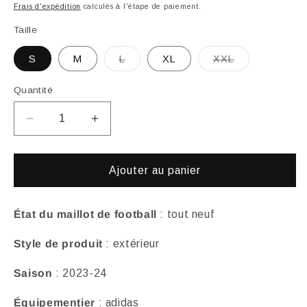
habituel
promotionnel
Frais d'expédition
calculés à l'étape de paiement.
Taille
Variante
Variante
S
M
L
XL
XXL
épuisée
épuisée
ou
ou
indisponible
indisponible
Quantité
Réduire
Augmenter
la
la
quantité
quantité
de
de
Ajouter au panier
Maillot
Maillot
extérieur
extérieur
Manchester
Manchester
État du maillot de football
: tout neuf
United
United
Style de produit
: extérieur
2023-
2023-
24
24
Saison
: 2023-24
(stock
(stock
pro)
pro)
Équipementier
: adidas