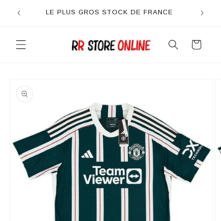
et
passer
LE PLUS GROS STOCK DE FRANCE
au
contenu
Panier
Passer aux
informations
produits