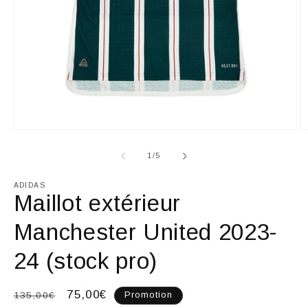
Ouvrir
Ou
le
le
média
m
de
1
/
5
1
2
dans
d
une
u
ADIDAS
fenêtre
fe
Maillot extérieur
modale
m
Manchester United 2023-
24 (stock pro)
Prix
Prix
75,00€
135,00€
Promotion