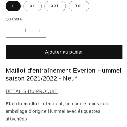
L
XL
XXL
3XL
Quantité
Réduire
Augmenter
la
la
quantité
quantité
de
de
Ajouter au panier
Maillot
Maillot
d&#39;Entraînement
d&#39;Entraînement
Maillot d'entraînement Everton Hummel
Everton
Everton
Hummel
Hummel
saison 2021/2022 - Neuf
2021/2022
2021/2022
-
-
DETAILS DU PRODUIT
:
NEUF
NEUF
Etat du maillot
: état neuf, non porté, dans son
emballage d'origine Hummel avec étiquettes
attachées