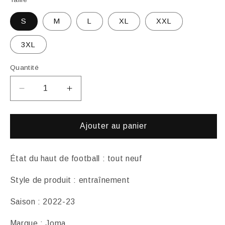
S
M
L
XL
XXL
3XL
Quantité
Réduire
Augmenter
la
la
quantité
quantité
de
de
Ajouter au panier
Haut
Haut
d&#39;entraînement
d&#39;entraînement
Hoffenheim
Hoffenheim
État du haut de football : tout neuf
2022/23
2022/23
Style de produit : entraînement
Saison : 2022-23
Marque : Joma