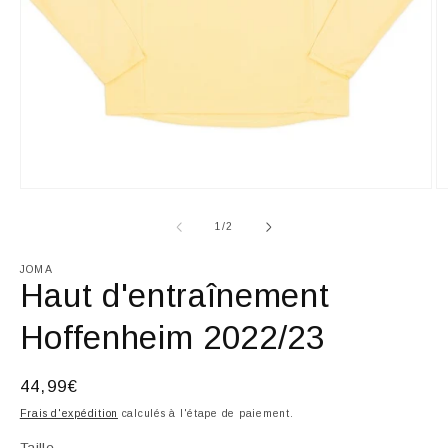
Ouvrir
Ou
le
le
média
m
de
1
/
2
1
2
dans
d
une
u
JOMA
fenêtre
fe
Haut d'entraînement
modale
m
Hoffenheim 2022/23
Prix
44,99€
habituel
Frais d'expédition
calculés à l'étape de paiement.
Taille